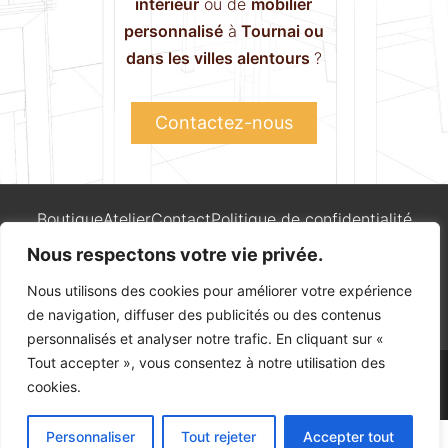
intérieur
ou de
mobilier
personnalisé
à
Tournai ou
dans les villes alentours
?
Contactez-nous
Boutique
Atelier
Contact
Politique de confidentialité
Nous respectons votre vie privée.
Nous utilisons des cookies pour améliorer votre expérience
de navigation, diffuser des publicités ou des contenus
© 2026 – TOUS DROITS RÉSERVÉS. CRÉATION PAR WAPIX.BE
personnalisés et analyser notre trafic. En cliquant sur «
Tout accepter », vous consentez à notre utilisation des
Création Ebénisterie
·
Rue de Courtrai, 49
·
7500 Tournai
· Du
cookies.
mardi au samedi 12h30–18h30 ·
069/21.54.50
Personnaliser
Tout rejeter
Accepter tout